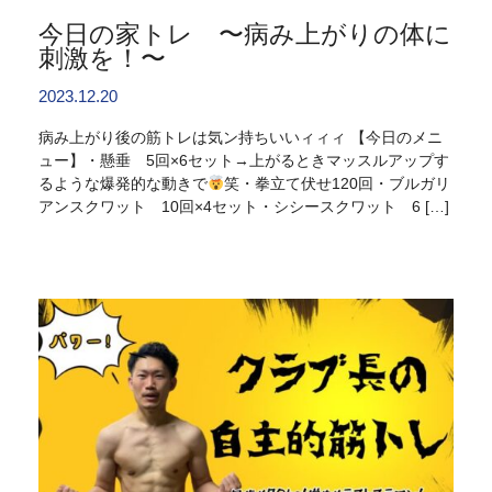
今日の家トレ 〜病み上がりの体に
刺激を！〜
2023.12.20
病み上がり後の筋トレは気ン持ちいいィィィ 【今日のメニ
ュー】・懸垂 5回×6セット→上がるときマッスルアップす
るような爆発的な動きで
笑・拳立て伏せ120回・ブルガリ
アンスクワット 10回×4セット・シシースクワット 6 […]