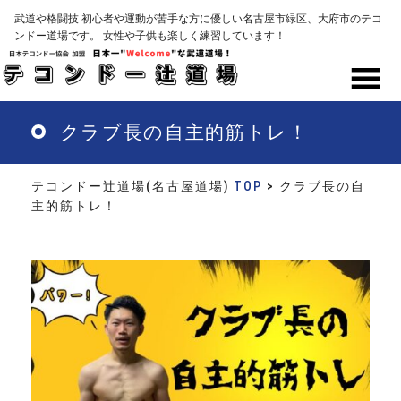
Skip
武道や格闘技 初心者や運動が苦手な方に優しい名古屋市緑区、大府市のテコ
to
ンドー道場です。 女性や子供も楽しく練習しています！
main
content
MENU
クラブ長の自主的筋トレ！
テコンドー辻道場(名古屋道場)
TOP
> クラブ長の自
主的筋トレ！