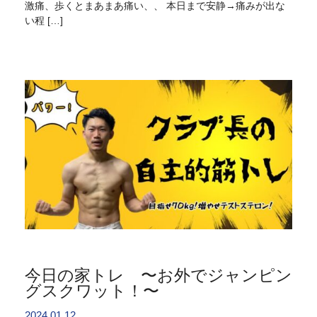
激痛、歩くとまあまあ痛い、、 本日まで安静→痛みが出な
い程 […]
今日の家トレ 〜お外でジャンピン
グスクワット！〜
2024.01.12