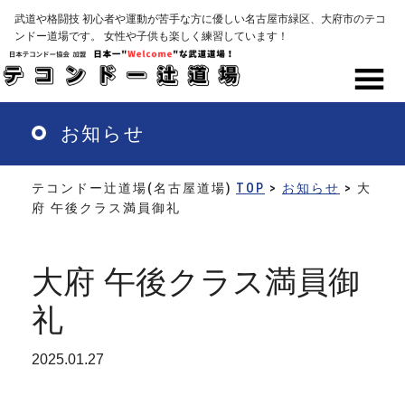
Skip
武道や格闘技 初心者や運動が苦手な方に優しい名古屋市緑区、大府市のテコ
to
ンドー道場です。 女性や子供も楽しく練習しています！
main
content
MENU
お知らせ
テコンドー辻道場(名古屋道場)
TOP
>
お知らせ
> 大
府 午後クラス満員御礼
大府 午後クラス満員御
礼
2025.01.27