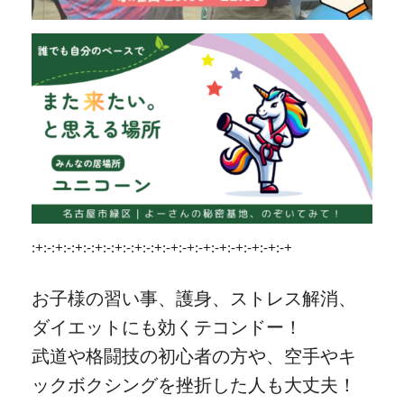
:+:-:+:-:+:-:+:-:+:-:+:-:+:-+:-+:-+:-+:-+:-+:-+:-+
お子様の習い事、護身、ストレス解消、
ダイエットにも効くテコンドー！
武道や格闘技の初心者の方や、空手やキ
ックボクシングを挫折した人も大丈夫！