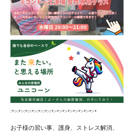
:+:-:+:-:+:-:+:-:+:-:+:-:+:-+:-+:-+:-+:-+:-+:-+:-+
お子様の習い事、護身、ストレス解消、