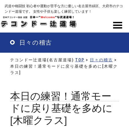
Skip
武道や格闘技 初心者や運動が苦手な方に優しい名古屋市緑区、大府市のテコ
to
ンドー道場です。 女性や子供も楽しく練習しています！
main
content
MENU
日々の稽古
テコンドー辻道場(名古屋道場)
TOP
>
日々の稽古
>
本日の練習！通常モードに戻り基礎を多めに[木曜ク
ラス]
本日の練習！通常モー
ドに戻り基礎を多めに
[木曜クラス]