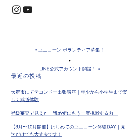
Instagram
YouTube
« ユニコーン ボランティア募集！
LINE公式アカウント開設！ »
最近の投稿
大府市にてテコンドー出張講座｜年少から小学生まで楽
しく武道体験
昇級審査で見えた「諦めずにもう一度挑戦する力」
【8月〜10月開催】はじめてのユニコーン体験DAY｜見
学だけでも大丈夫です！