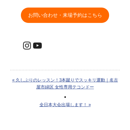
お問い合わせ・来場予約はこちら
Instagram
YouTube
« 久しぶりのレッスン！3本蹴りでスッキリ運動｜名古
屋市緑区 女性専用テコンドー
全日本大会出場します！ »