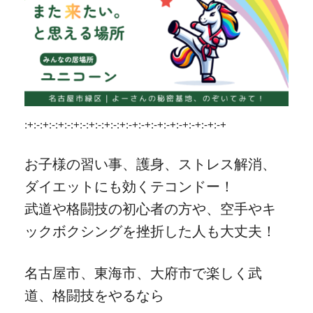
:+:-:+:-:+:-:+:-:+:-:+:-:+:-+:-+:-+:-+:-+:-+:-+:-+
お子様の習い事、護身、ストレス解消、
ダイエットにも効くテコンドー！
武道や格闘技の初心者の方や、空手やキ
ックボクシングを挫折した人も大丈夫！
名古屋市、東海市、大府市で楽しく武
道、格闘技をやるなら