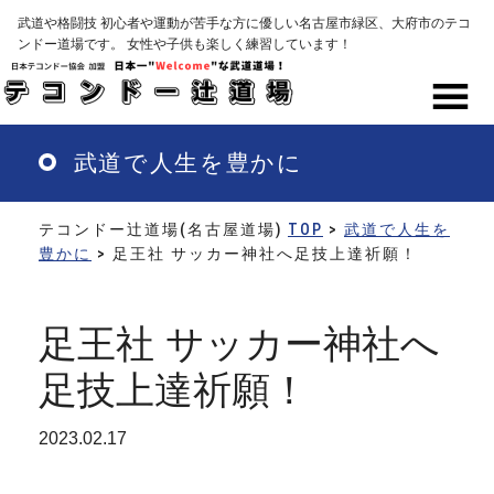
Skip
武道や格闘技 初心者や運動が苦手な方に優しい名古屋市緑区、大府市のテコ
to
ンドー道場です。 女性や子供も楽しく練習しています！
main
content
MENU
武道で人生を豊かに
テコンドー辻道場(名古屋道場)
TOP
>
武道で人生を
豊かに
> 足王社 サッカー神社へ足技上達祈願！
足王社 サッカー神社へ
足技上達祈願！
2023.02.17