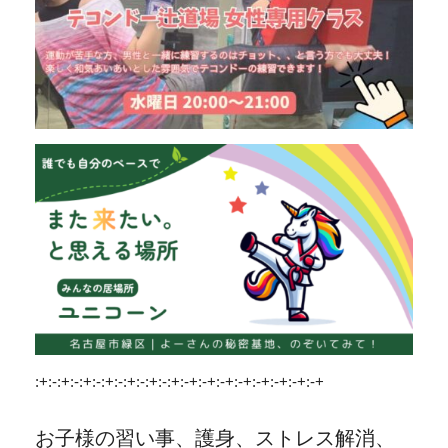
:+:-:+:-:+:-:+:-:+:-:+:-:+:-+:-+:-+:-+:-+:-+:-+:-+
お子様の習い事、護身、ストレス解消、