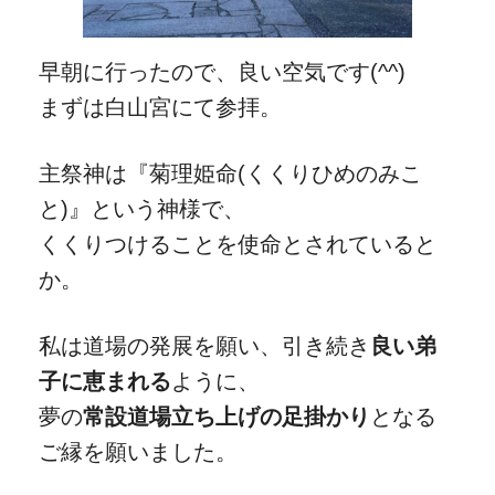
早朝に行ったので、良い空気です(^^)
まずは白山宮にて参拝。
主祭神は『菊理姫命(くくりひめのみこ
と)』という神様で、
くくりつけることを使命とされていると
か。
私は道場の発展を願い、引き続き
良い弟
子に恵まれる
ように、
夢の
常設道場立ち上げの足掛かり
となる
ご縁を願いました。