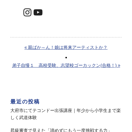
Instagram
YouTube
« 親ばか～ん！娘は将来アーティストか？
弟子自慢１ 高校受験、志望校ゴーカックン(合格！) »
最近の投稿
大府市にてテコンドー出張講座｜年少から小学生まで楽
しく武道体験
昇級審査で見えた「諦めずにもう一度挑戦する力」