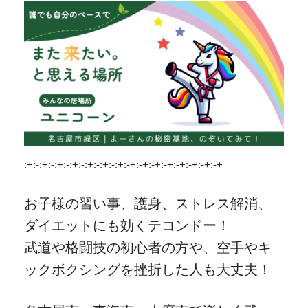
:+:-:+:-:+:-:+:-:+:-:+:-:+:-+:-+:-+:-+:-+:-+:-+:-+
お子様の習い事、護身、ストレス解消、
ダイエットにも効くテコンドー！
武道や格闘技の初心者の方や、空手やキ
ックボクシングを挫折した人も大丈夫！