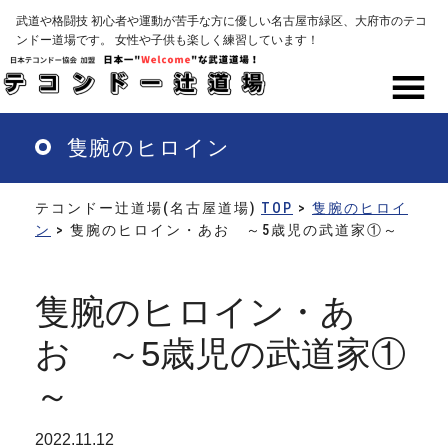
Skip
武道や格闘技 初心者や運動が苦手な方に優しい名古屋市緑区、大府市のテコ
to
ンドー道場です。 女性や子供も楽しく練習しています！
main
content
MENU
隻腕のヒロイン
テコンドー辻道場(名古屋道場)
TOP
>
隻腕のヒロイ
ン
> 隻腕のヒロイン・あお ～5歳児の武道家①～
隻腕のヒロイン・あ
お ～5歳児の武道家①
～
2022.11.12