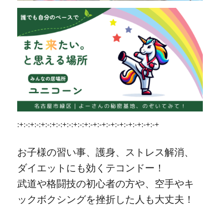
:+:-:+:-:+:-:+:-:+:-:+:-:+:-+:-+:-+:-+:-+:-+:-+:-+
お子様の習い事、護身、ストレス解消、
ダイエットにも効くテコンドー！
武道や格闘技の初心者の方や、空手やキ
ックボクシングを挫折した人も大丈夫！