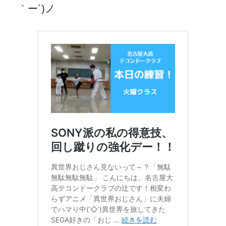
｀ー´)ノ