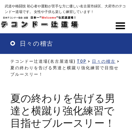
Skip
武道や格闘技 初心者や運動が苦手な方に優しい名古屋市緑区、大府市のテコ
to
ンドー道場です。 女性や子供も楽しく練習しています！
main
content
MENU
日々の稽古
テコンドー辻道場(名古屋道場)
TOP
>
日々の稽古
>
夏の終わりを告げる男達と横蹴り強化練習で目指せ
ブルースリー！
夏の終わりを告げる男
達と横蹴り強化練習で
目指せブルースリー！