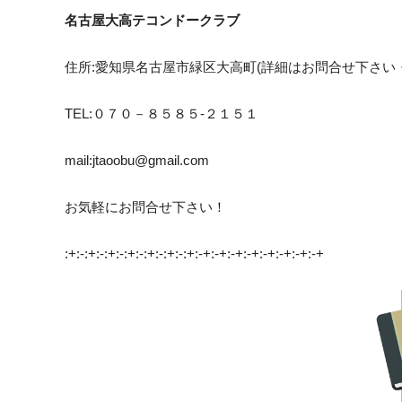
名古屋大高テコンドークラブ
住所:愛知県名古屋市緑区大高町(詳細はお問合せ下さい・
TEL:０７０－８５８５-２１５１
mail:jtaoobu@gmail.com
お気軽にお問合せ下さい！
:+:-:+:-:+:-:+:-:+:-:+:-:+:-+:-+:-+:-+:-+:-+:-+:-+