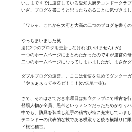
いままですでに運営している愛知大府テコンドークラブ
いざ、ブログを書こうと思ったらあることに気づきまし
「ワシャ、これから大府と大高の二つのブログを書くの
やっちまいました笑
週に2つのブログを更新しなければいけません( ;∀;)
一つのホームページにまとめたかったのですが運営の母
二つのホームページになってしまいましたが、まさかダ
ダブルブログの運営、、ここは覚悟を決めてダンクーガ
『やぁぁぁってやるぜ！！！(cv矢尾一樹)』
さて、それはさておき水曜日は知立クラブにて稽古を行
登場人物が全員、黒帯というメンツだったためかなりハ
中でも、防具を装着し組手の稽古が特に充実していまし
テコンドーの代表的な技である横蹴りと後ろ横蹴りに限
ド根性稽古。