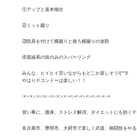
①アップと基本稽古
②ミット蹴り
③防具を付けて横蹴りと後ろ横蹴りの攻防
④直線系の技のみのスパーリング
みんな、ヒイヒイ言いながらもどこか楽しそう!(^^)!
やはりテコンドーは楽しい！！
:+:-:+:-:+:-:+:-:+:-:+:-:+:-+:-+:-+:-+:-+:-+:-+:-+
習い事に、護身、ストレス解消、ダイエットにも効くテ
名古屋市、豊明市、大府市で楽しく武道、格闘技をやる