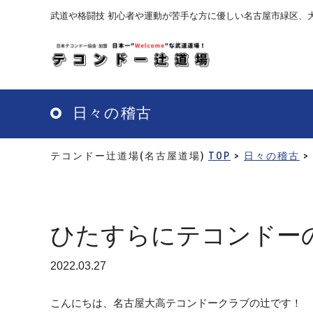
Skip
武道や格闘技 初心者や運動が苦手な方に優しい名古屋市緑区、
to
main
content
日々の稽古
テコンドー辻道場(名古屋道場)
TOP
>
日々の稽古
>
ひたすらにテコンドー
2022.03.27
こんにちは、名古屋大高テコンドークラブの辻です！