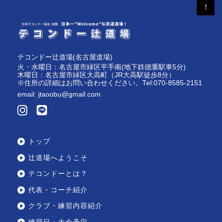
ー
ー
ー
ー
↑
ジ
ジ
ジ
ジ
へ
へ
へ
へ
テコンドー辻道場(名古屋道場)
火・水曜日：名古屋市緑区平手南(地下鉄徳重駅車5分)
木曜日：名古屋市緑区大高町（JR大高駅徒歩8分）
※住所の詳細はお問い合わせください。Tel:070-8585-2151
email:
jtaoobu@gmail.com
トップ
辻道場へようこそ
テコンドーとは？
代表・コーチ紹介
クラブ・練習内容紹介