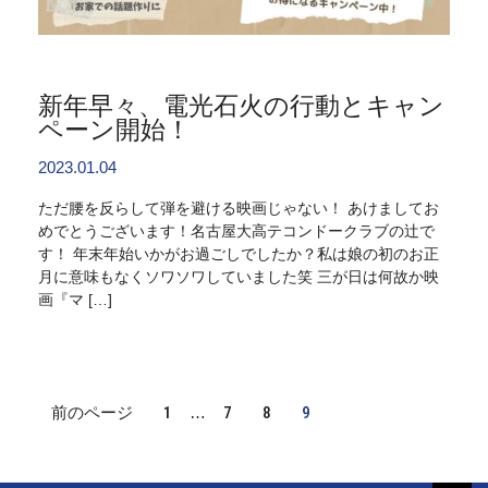
新年早々、電光石火の行動とキャン
ペーン開始！
2023.01.04
ただ腰を反らして弾を避ける映画じゃない！ あけましてお
めでとうございます！名古屋大高テコンドークラブの辻で
す！ 年末年始いかがお過ごしでしたか？私は娘の初のお正
月に意味もなくソワソワしていました笑 三が日は何故か映
画『マ […]
Interim
次
次
次
次
前のページ
1
…
7
8
9
pages
の
の
の
の
omitted
ペ
ペ
ペ
ペ