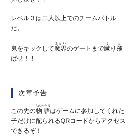
レベル３は二人以上でのチームバトル
だ。
まかい
け
と
鬼をキックして
魔界
のゲートまで
蹴
り
飛
ばせ！！
次章予告
ものがたり
この先の
物語
はゲームに参加してくれた
子だけに配られるQRコードからアクセス
できるぞ！