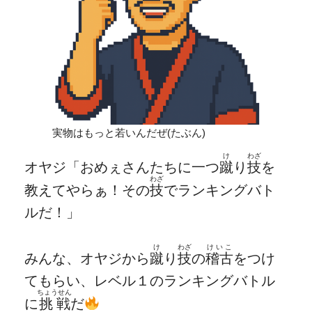
実物はもっと若いんだぜ(たぶん)
け
わざ
オヤジ「おめぇさんたちに一つ
蹴
り
技
を
わざ
教えてやらぁ！その
技
でランキングバト
ルだ！」
け
わざ
けいこ
みんな、オヤジから
蹴
り
技
の
稽古
をつけ
てもらい、レベル１のランキングバトル
ちょうせん
に
挑戦
だ