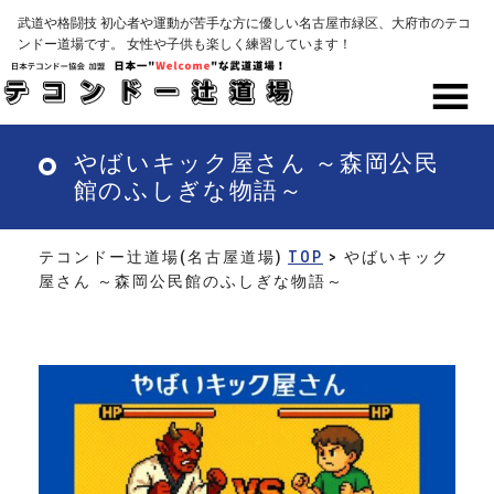
Skip
武道や格闘技 初心者や運動が苦手な方に優しい名古屋市緑区、大府市のテコ
to
ンドー道場です。 女性や子供も楽しく練習しています！
main
content
MENU
やばいキック屋さん ～森岡公民
館のふしぎな物語～
テコンドー辻道場(名古屋道場)
TOP
> やばいキック
屋さん ～森岡公民館のふしぎな物語～