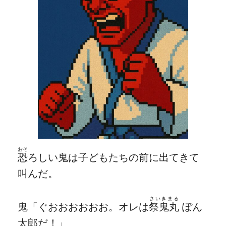
おそ
恐
ろしい鬼は子どもたちの前に出てきて
叫んだ。
さいきまる
鬼「ぐおおおおおお。オレは
祭鬼丸
ぽん
太郎だ！」