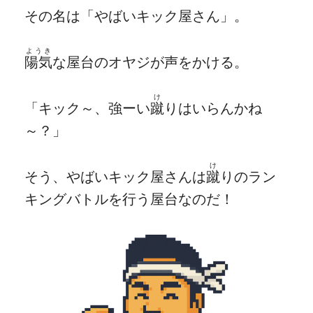
その名は「やばいキック屋さん」。
ようき
陽気
な屋台のオヤジが声をかける。
け
「キック～、強ーい
蹴
りはいらんかね
～？」
け
そう、やばいキック屋さんは
蹴
りのラン
キングバトルを行う屋台なのだ！