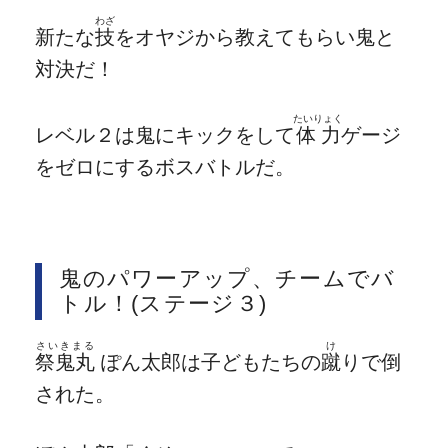
わざ
新たな
技
をオヤジから教えてもらい鬼と
対決だ！
たいりょく
レベル２は鬼にキックをして
体力
ゲージ
をゼロにするボスバトルだ。
鬼のパワーアップ、チームでバ
トル！(ステージ３)
さいきまる
け
祭鬼丸
ぽん太郎は子どもたちの
蹴
りで倒
された。