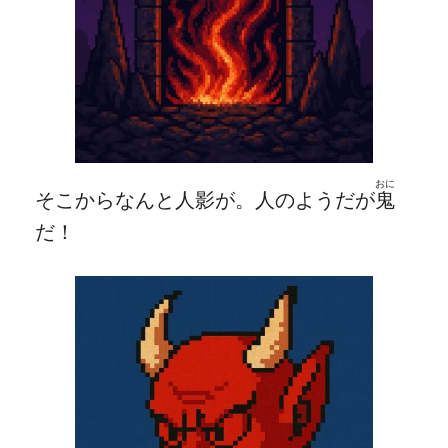
おに
そこからなんと人影が。人のようだが
鬼
だ！