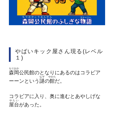
やばいキック屋さん現る(レベル
１)
もりおか
森岡
公民館のとなりにあるのはコラビア
なぞ
やかた
ーーンという
謎
の
館
だ。
コラビアに入り、奥に進むとあやしげな
やたい
屋台
があった。