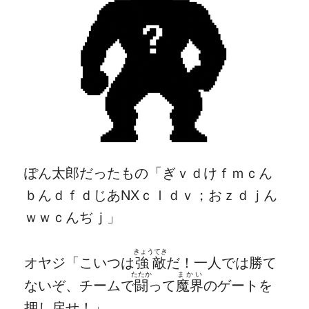
ぽん太郎だったもの「ぎｖｄけｆｍｃん
ｂんｄｆｄじあNXｃｌｄｖ；おｚｄｊん
ｗｗｃんぢｊ」
きょうてき
オヤジ「こいつは
強敵
だ！一人では勝て
たたか
まかい
ないぞ、チームで
闘
って
魔界
のゲートを
押し戻せ！」