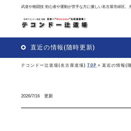
Skip
武道や格闘技 初心者や運動が苦手な方に優しい名古屋市緑区、
to
main
content
直近の情報(随時更新)
テコンドー辻道場(名古屋道場)
TOP
> 直近の情報(
2026/7/16 更新