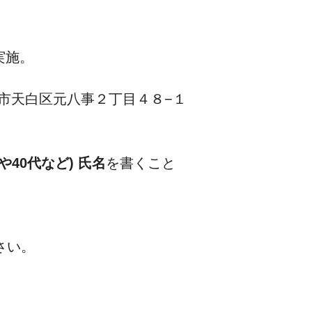
実施。
市天白区元八事２丁目４８−１
や40代など) 氏名
を書くこと
さい。