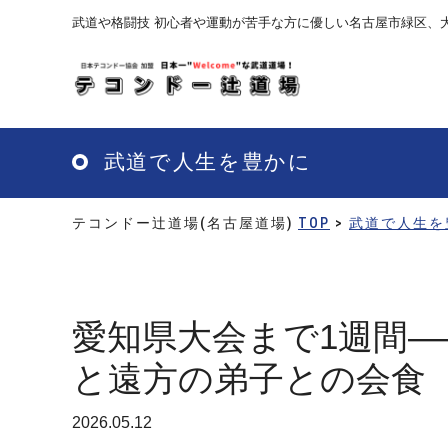
Skip
武道や格闘技 初心者や運動が苦手な方に優しい名古屋市緑区、
to
main
content
武道で人生を豊かに
テコンドー辻道場(名古屋道場)
TOP
>
武道で人生を
愛知県大会まで1週間
と遠方の弟子との会食
2026.05.12