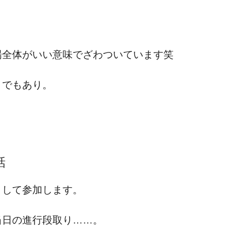
。
場全体がいい意味でざわついています笑
うでもあり。
話
として参加します。
当日の進行段取り……。