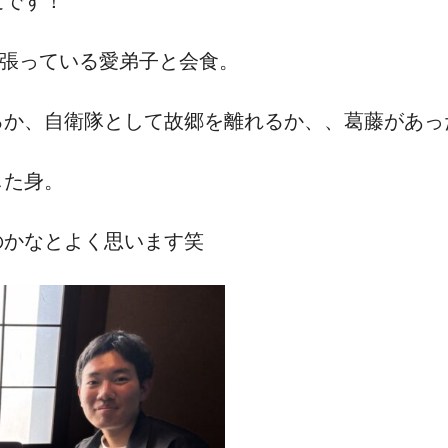
辻です！
頑張っている愛弟子と会食。
るか、自衛隊として故郷を離れるか、、葛藤があっ
した身。
のかなとよく思います笑