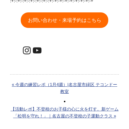
ります！
https://taekwondo-obu.com/
:+:-:+:-:+:-:+:-:+:-:+:-:+:-+:-+:-+:-+:-+:-+:-+:-+
お問い合わせ・来場予約はこちら
Instagram
YouTube
« 今週の練習レポ（1月4週）|名古屋市緑区 テコンドー
教室