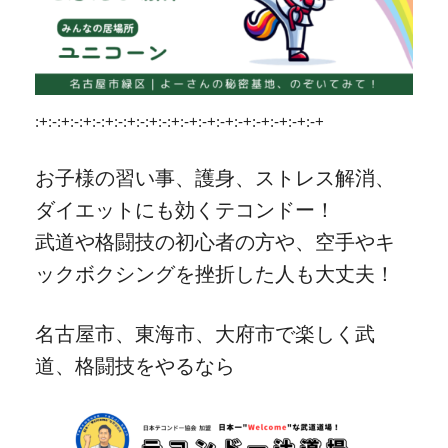
:+:-:+:-:+:-:+:-:+:-:+:-:+:-+:-+:-+:-+:-+:-+:-+:-+
お子様の習い事、護身、ストレス解消、
ダイエットにも効くテコンドー！
武道や格闘技の初心者の方や、空手やキ
ックボクシングを挫折した人も大丈夫！
名古屋市、東海市、大府市で楽しく武
道、格闘技をやるなら