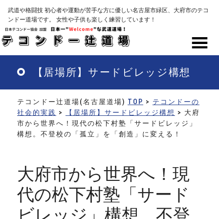
Skip
武道や格闘技 初心者や運動が苦手な方に優しい名古屋市緑区、大府市のテコ
to
ンドー道場です。 女性や子供も楽しく練習しています！
main
content
MENU
【居場所】サードビレッジ構想
テコンドー辻道場(名古屋道場)
TOP
>
テコンドーの
社会的実践
>
【居場所】サードビレッジ構想
> 大府
市から世界へ！現代の松下村塾「サードビレッジ」
構想。不登校の「孤立」を「創造」に変える！
大府市から世界へ！現
代の松下村塾「サード
ビレッジ」構想。不登