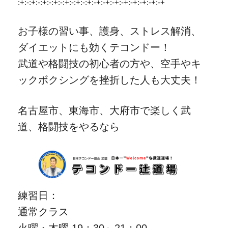
:+:-:+:-:+:-:+:-:+:-:+:-:+:-+:-+:-+:-+:-+:-+:-+:-+
お子様の習い事、護身、ストレス解消、
ダイエットにも効くテコンドー！
武道や格闘技の初心者の方や、空手やキ
ックボクシングを挫折した人も大丈夫！
名古屋市、東海市、大府市で楽しく武
道、格闘技をやるなら
練習日：
通常クラス
火曜・木曜 19：30～21：00