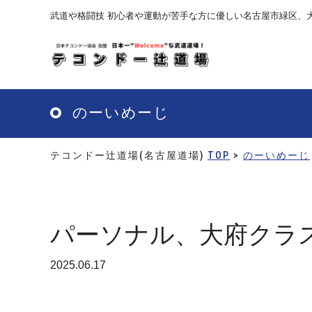
Skip
武道や格闘技 初心者や運動が苦手な方に優しい名古屋市緑区、
to
main
content
のーいめーじ
テコンドー辻道場(名古屋道場)
TOP
>
のーいめーじ
パーソナル、大府クラス
2025.06.17