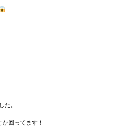
した。
とか回ってます！