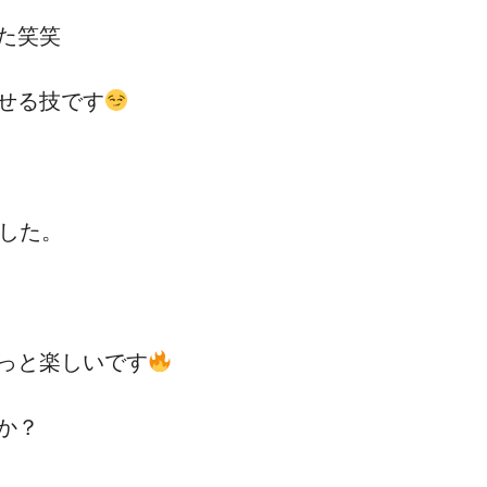
た笑笑
せる技です
した。
っと楽しいです
か？