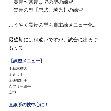
・黄帯〜茶帯までの型の練習
・黒帯の型【忠武、若光】の練習
ようやく黒帯の型も自主練メニュー化。
最盛期には程遠いですが、試合に出るつ
もりで！
【練習メニュー】
①基本稽古
②ミット
③研究組手
④フリー組手
⑤型
直線系の技中心に！