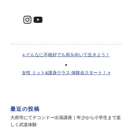
Instagram
YouTube
« どんなに不格好でも前を向いて生きよう！
女性 ミット&護身クラス 体験会スタート！ »
最近の投稿
大府市にてテコンドー出張講座｜年少から小学生まで楽
しく武道体験