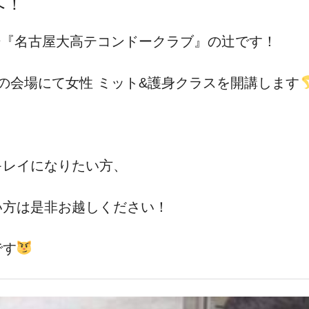
へ！
道道場『名古屋大高テコンドークラブ』の辻です！
平手南の会場にて女性 ミット&護身クラスを開講します
キレイになりたい方、
い方は是非お越しください！
です