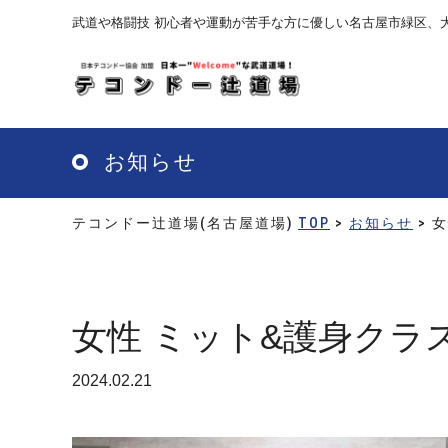
Skip
武道や格闘技 初心者や運動が苦手な方に優しい名古屋市緑区、
to
main
content
お知らせ
テコンドー辻道場(名古屋道場)
TOP
>
お知らせ
> 
女性 ミット&護身クラ
2024.02.21