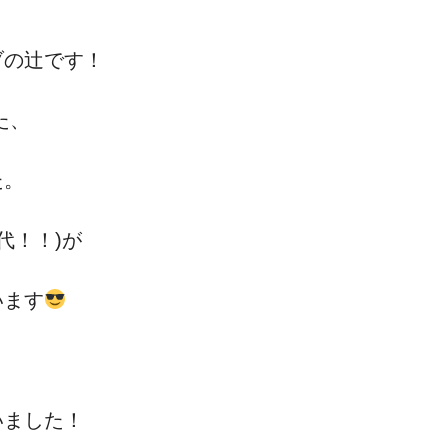
ブの辻です！
た、
た。
代！！)が
います
いました！