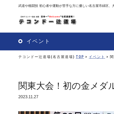
Skip
武道や格闘技 初心者や運動が苦手な方に優しい名古屋市緑区、
to
main
content
イベント
テコンドー辻道場(名古屋道場)
TOP
>
イベント
> 
関東大会！初の金メダ
2023.11.27