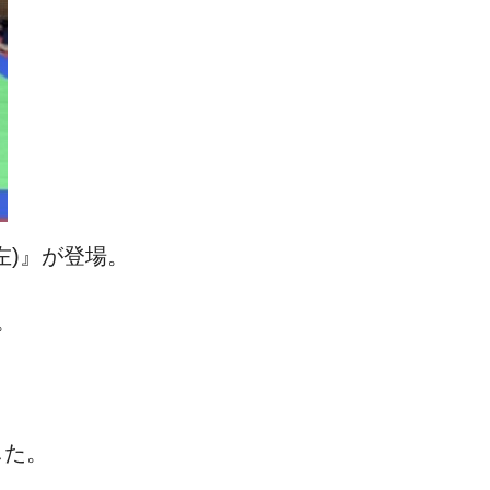
左)』が登場。
。
した。