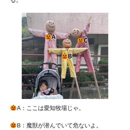
る。
A：ここは愛知牧場じゃ。
B：魔獣が潜んでいて危ないよ。