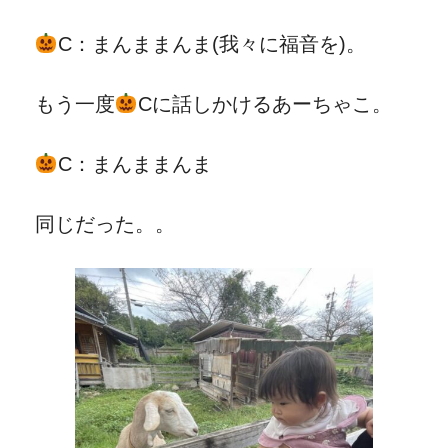
C：まんままんま(我々に福音を)。
もう一度
Cに話しかけるあーちゃこ。
C：まんままんま
同じだった。。