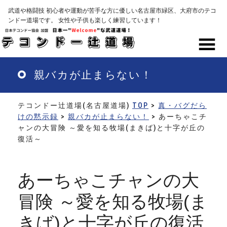
Skip
武道や格闘技 初心者や運動が苦手な方に優しい名古屋市緑区、大府市のテコ
to
ンドー道場です。 女性や子供も楽しく練習しています！
main
content
MENU
親バカが止まらない！
テコンドー辻道場(名古屋道場)
TOP
>
真・バグだら
けの黙示録
>
親バカが止まらない！
> あーちゃこチ
ャンの大冒険 ～愛を知る牧場(まきば)と十字が丘の
復活～
あーちゃこチャンの大
冒険 ～愛を知る牧場(ま
きば)と十字が丘の復活