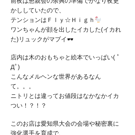
前夜は懇親会の余興の準備でかなり夜更
かししていたので、
テンションはＦｌｙ☆Ｈｉｇｈ
ワンちゃんが顔を出したイカした(イカれ
た)リュックがマブイ🕶
店内は木のおもちゃと絵本でいっぱい( ﾟ
Дﾟ)
こんなメルヘンな世界があるなん
て。。。
ニトリとは違ってお値段はなかなかイカ
つい！？！？
このお店は愛知県大会の会場や秘密裏に
強化選手を育成で、