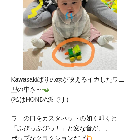
Kawasakiばりの緑が映えるイカしたワニ
型の車さ～
(私はHONDA派です)
ワニの口をカスタネットの如く叩くと
「ぷぴっぷぴっ！」と変な音が、、
ポップなクラクションだゼ