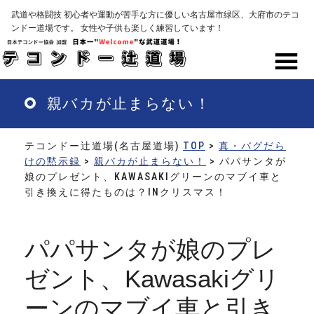
Skip
武道や格闘技 初心者や運動が苦手な方に優しい名古屋市緑区、大府市のテコ
to
ンドー道場です。 女性や子供も楽しく練習しています！
main
content
MENU
親バカが止まらない！
テコンドー辻道場(名古屋道場)
TOP
>
真・バグだら
けの黙示録
>
親バカが止まらない！
> パパサンタが
娘のプレゼント、KAWASAKIグリーンのマブイ車と
引き換えに得たものは？INクリスマス！
パパサンタが娘のプレ
ゼント、Kawasakiグリ
ーンのマブイ車と引き