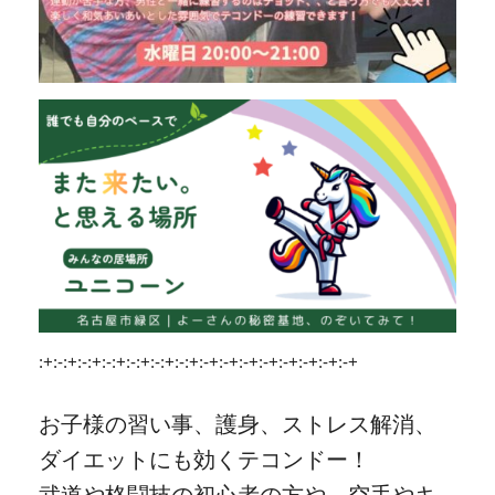
:+:-:+:-:+:-:+:-:+:-:+:-:+:-+:-+:-+:-+:-+:-+:-+:-+
お子様の習い事、護身、ストレス解消、
ダイエットにも効くテコンドー！
武道や格闘技の初心者の方や、空手やキ