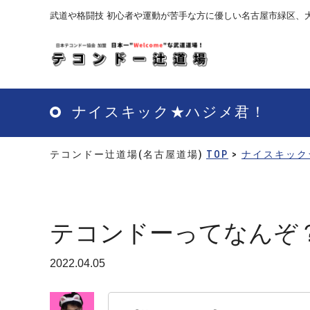
Skip
武道や格闘技 初心者や運動が苦手な方に優しい名古屋市緑区、
to
main
content
ナイスキック★ハジメ君！
テコンドー辻道場(名古屋道場)
TOP
>
ナイスキック
テコンドーってなんぞ
2022.04.05