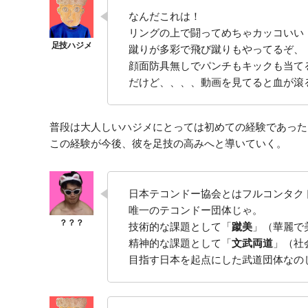
なんだこれは！
リングの上で闘ってめちゃカッコいい
蹴りが多彩で飛び蹴りもやってるぞ、
顔面防具無しでパンチもキックも当て
だけど、、、、動画を見てると血が滾
普段は大人しいハジメにとっては初めての経験であった
この経験が今後、彼を足技の高みへと導いていく。
日本テコンドー協会とはフルコンタク
唯一のテコンドー団体じゃ。
技術的な課題として「
蹴美
」（華麗で
精神的な課題として「
文武両道
」（社
目指す日本を起点にした武道団体なの