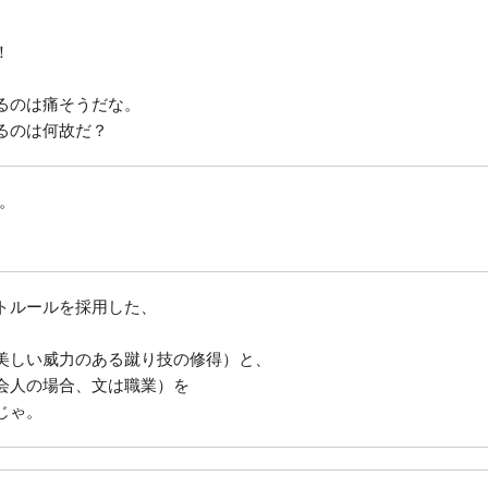
！
るのは痛そうだな。
るのは何故だ？
。
トルールを採用した、
美しい威力のある蹴り技の修得）と、
会人の場合、文は職業）を
じゃ。