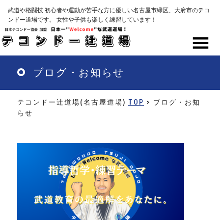
Skip
武道や格闘技 初心者や運動が苦手な方に優しい名古屋市緑区、大府市のテコ
to
ンドー道場です。 女性や子供も楽しく練習しています！
main
content
MENU
ブログ・お知らせ
テコンドー辻道場(名古屋道場)
TOP
> ブログ・お知
らせ