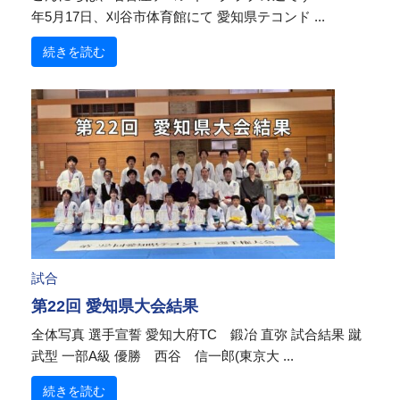
年5月17日、刈谷市体育館にて 愛知県テコンド ...
続きを読む
試合
第22回 愛知県大会結果
全体写真 選手宣誓 愛知大府TC 鍛冶 直弥 試合結果 蹴
武型 一部A級 優勝 西谷 信一郎(東京大 ...
続きを読む